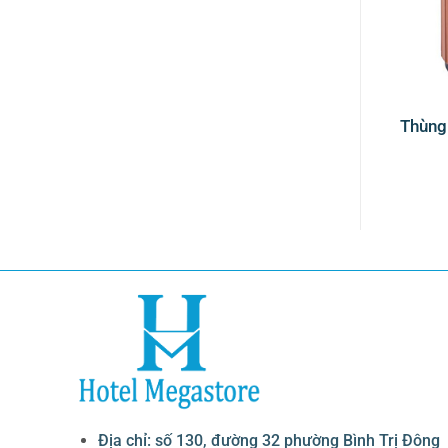
 rác inox nắp lật
Thùng rác lưới CH02-Thép
Thùng 
đen
Địa chỉ: số 130, đường 32 phường Bình Trị Đông