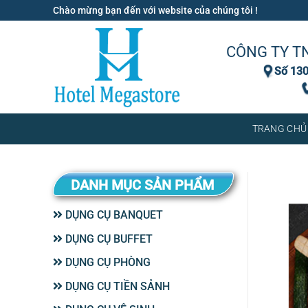
Bỏ
Chào mừng bạn đến với website của chúng tôi !
qua
nội
CÔNG TY T
dung
Số 130
TRANG CHỦ
DANH MỤC SẢN PHẨM
DỤNG CỤ BANQUET
DỤNG CỤ BUFFET
DỤNG CỤ PHÒNG
DỤNG CỤ TIỀN SẢNH