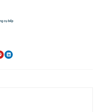
ng cụ bếp
 cụ phòng- amenities cho khách sạn hồ chí minh
,
cung cấp đồ
n
,
Dao muỗng nĩa
,
Dụng cụ khách sạn
,
dụng cụ nhà bếp
,
Dụng cụ
ách sạn
,
Nồi buffte
,
Nồi inox
,
Thiết bị buffet
,
thiết bị khách sạn
,
nox cán gỗ
,
Vật dụng khách sạn
,
Vật dụng nhà hàng