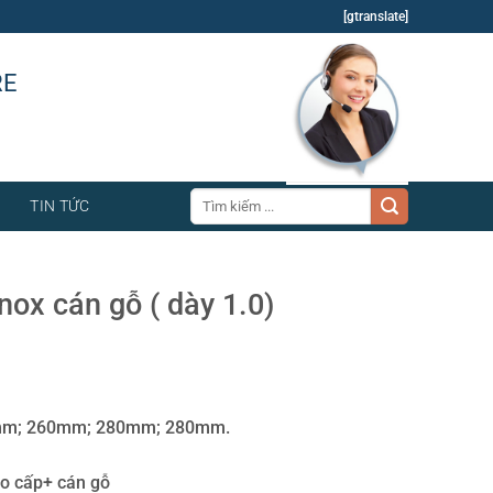
[gtranslate]
RE
Tìm
TIN TỨC
kiếm:
inox cán gỗ ( dày 1.0)
:
0mm; 260mm; 280mm; 280mm.
cao cấp+ cán gỗ