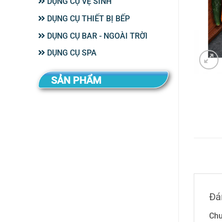
DỤNG CỤ VỆ SINH
DỤNG CỤ THIẾT BỊ BẾP
DỤNG CỤ BAR - NGOÀI TRỜI
DỤNG CỤ SPA
SẢN PHẨM
Đá
Chư