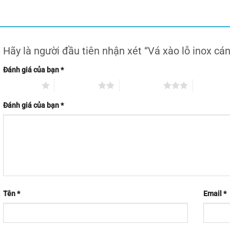
Hãy là người đầu tiên nhận xét “Vá xào lỗ inox cán
Đánh giá của bạn
*
1 trên 5 sao
2 trên 5 sao
3 trên 5 sao
4 trên 5 s
Đánh giá của bạn
*
Tên
*
Email
*