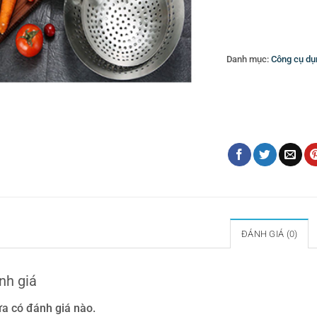
Danh mục:
Công cụ dụ
Thẻ:
cung cấp đồ dụng
dùng thiết bị khách sạ
nhà hàng
,
đồ dùng kh
thùng rác
,
Vá xào lỗ i
ĐÁNH GIÁ (0)
nh giá
a có đánh giá nào.