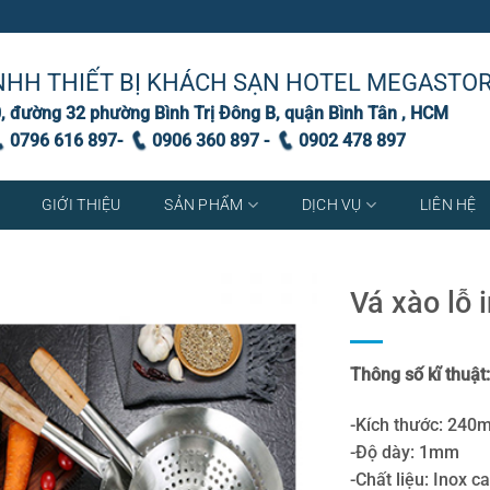
NHH THIẾT BỊ KHÁCH SẠN HOTEL MEGASTO
, đường 32 phường Bình Trị Đông B, quận Bình Tân , HCM
0796 616 897-
0906 360 897 -
0902 478 897
GIỚI THIỆU
SẢN PHẨM
DỊCH VỤ
LIÊN HỆ
Vá xào lỗ 
Thông số kĩ thuật
-Kích thước: 24
-Độ dày: 1mm
-Chất liệu: Inox 