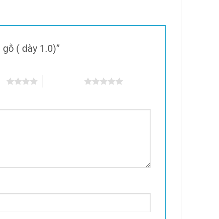
 gỗ ( dày 1.0)”
ao
5 trên 5 sao