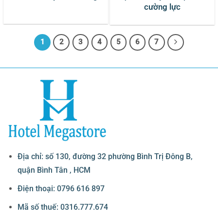
cường lực
1
2
3
4
5
6
7
Địa chỉ: số 130, đường 32 phường Bình Trị Đông B,
quận Bình Tân , HCM
Điện thoại: 0796 616 897
Mã số thuế: 0316.777.674