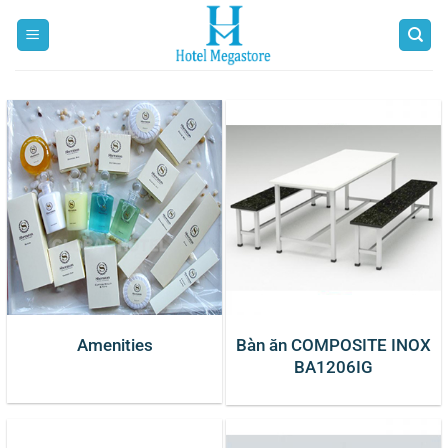
Bỏ
qua
nội
dung
Amenities
Bàn ăn COMPOSITE INOX
BA1206IG