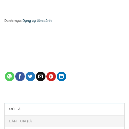
Danh mục:
Dụng cụ tiền sảnh
Thẻ:
Bình đựng nước trái cây
,
Bình đựng nước trái cây buffet
,
Bình hâm
caffe
,
cung cấp đồ dụng cụ phòng- amenities cho khách sạn
,
cung cấp đồ
dùng thiết bị khách sạn
,
cung cấp trang thiết bị nhà hàng- khách sạn
,
Dao
muỗng nĩa
,
Dụng cụ khách sạn
,
dụng cụ nhà bếp
,
Dụng cụ nhà hàng
,
đồ
dùng khách sạn
,
gạt tàn đứng
,
Nồi buffte
,
Nồi inox
,
sọt rác
,
Thiết bị buffet
,
thiết bị khách sạn
,
thùng rác
,
thùng rác inox
,
Vật dụng khách sạn
,
Vật
dụng nhà hàng
,
Xe dọn thức ăn
MÔ TẢ
ĐÁNH GIÁ (0)