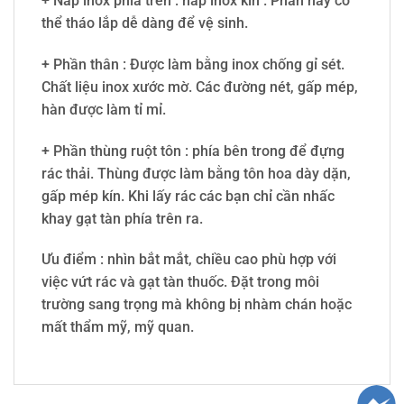
+ Nắp inox phía trên : nắp inox kín . Phần này có
thể tháo lắp dễ dàng để vệ sinh.
+ Phần thân : Được làm bằng inox chống gỉ sét.
Chất liệu inox xước mờ. Các đường nét, gấp mép,
hàn được làm tỉ mỉ.
+ Phần thùng ruột tôn : phía bên trong để đựng
rác thải. Thùng được làm bằng tôn hoa dày dặn,
gấp mép kín. Khi lấy rác các bạn chỉ cần nhấc
khay gạt tàn phía trên ra.
Ưu điểm : nhìn bắt mắt, chiều cao phù hợp với
việc vứt rác và gạt tàn thuốc. Đặt trong môi
trường sang trọng mà không bị nhàm chán hoặc
mất thẩm mỹ, mỹ quan.