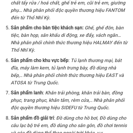
chất tẩy rửa / hoá chất, ghế trẻ em, cũi trẻ em, giường
phụ… Nhà phân phối độc quyền thương hiệu FANTOM
đến từ Thổ Nhĩ Kỳ.
Sản phẩm cho bàn tiệc khách sạn:
Ghế, ghế đôn, bàn
tiệc, bàn họp, sân khấu di động, xe đẩy, vách ngăn…
Nhà phân phối chính thức thương hiệu HALMAY đến từ
Thổ Nhĩ Kỳ.
Sản phẩm cho khu vực bếp
:
Tủ lạnh thương mại, bát
đĩa, máy làm kem, tủ lạnh trưng bày, đồ dùng nhà
bếp,.. Nhà phân phối chính thức thương hiệu EAST và
ATOSA từ Trung Quốc.
Sản phẩm lanh
:
Khăn trải phòng, khăn trải bàn, đồng
phục, trang phục, khăn tắm, rèm cửa,.. Nhà phân phối
độc quyền thương hiệu SIDEFU từ Trung Quốc.
Sản phẩm đồ giải trí
:
Đồ dùng cho hồ bơi, Đồ dùng cho
câu lạc bộ trẻ em, đồ dùng cho sân gôn, đồ chơi tennis
và các đồ dùng thể thao ngoài trời khác, v.v.