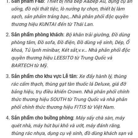
Sản phẩm F&B
:
Thiết bị nhà bếp Á&bếp Âu, dụng cụ ăn
uống, đồ nội thất tiệc, lò nướng tự chọn, thiết bị làm
sạch, sản phẩm tráng bạc,..Nhà phân phối độc quyền
thương hiệu KUNTAI đến từ Thái Lan
.
Sản phẩm phòng khách
:
Bộ khăn trải giường, Đồ dùng
phòng tắm, Đồ sofa, Đồ điện, Đồ dùng vệ sinh, Dép, Ổ
khoá, Tủ lạnh minibar, Két sắt,v.v… Nhà phân phối độc
quyền thương hiệu LEESITO từ Trung Quốc và
BARTECH từ Mỹ.
Sản phẩm cho khu vực Lễ tân
:
Xe đẩy hành lý, thùng
rác cẩm thạch, thùng gạt tàn thuốc lá Deluxe, giá đỡ
bảng hiệu, trụ điều khiển Crown. Nhà phân phối chính
thức thương hiệu SOUTH từ Trung Quốc và nhà phân
phối chính thức thương hiệu FITIS từ Việt Nam.
Sản phẩm cho buồng phòng
:
Máy sấy chà sàn, máy
quét nhà, máy hút bụi khô và ướt, máy đánh răng,
thùng rác nhựa, dụng cụ vệ sinh, đồ dùng khách sạn và