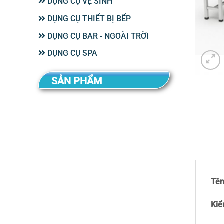
DỤNG CỤ VỆ SINH
DỤNG CỤ THIẾT BỊ BẾP
DỤNG CỤ BAR - NGOÀI TRỜI
DỤNG CỤ SPA
SẢN PHẨM
Tên
Kiể