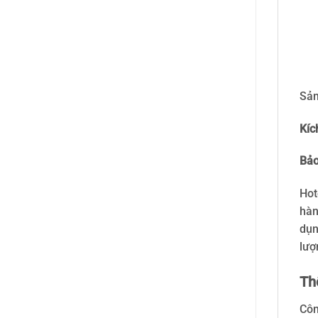
Sản
Kíc
Bảo
Hot
hàn
dụn
lượ
Thô
Côn