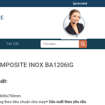
[gtranslate]
RE
Tìm
TIN TỨC
kiếm:
OMPOSITE INOX BA1206IG
uật:
0x600x750mm
áng theo tiêu chuẩn nhà máy
+ Sản xuất theo yêu cầu