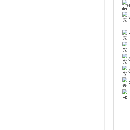
Đ
F
L
S
S
P
H
0