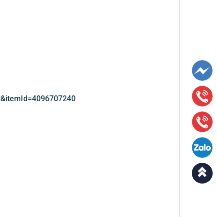
10&itemId=4096707240