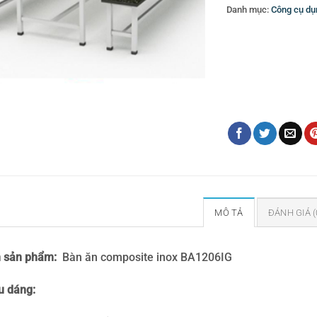
Danh mục:
Công cụ dụ
Thẻ:
bàn ăn
,
Bàn ăn co
trái cây
,
Bình đựng nướ
amenities cho khách s
nĩa
,
Dụng cụ khách sạ
đứng
,
Nồi buffte
,
Nồi i
dụng khách sạn
,
Vật d
MÔ TẢ
ĐÁNH GIÁ (
 sản phẩm:
Bàn ăn composite inox BA1206IG
u dáng: