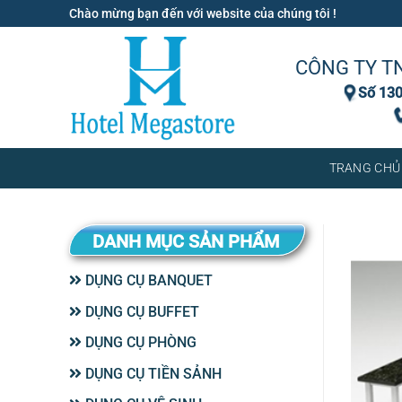
Bỏ
Chào mừng bạn đến với website của chúng tôi !
qua
nội
CÔNG TY T
dung
Số 130
TRANG CHỦ
DANH MỤC SẢN PHẨM
DỤNG CỤ BANQUET
DỤNG CỤ BUFFET
DỤNG CỤ PHÒNG
DỤNG CỤ TIỀN SẢNH