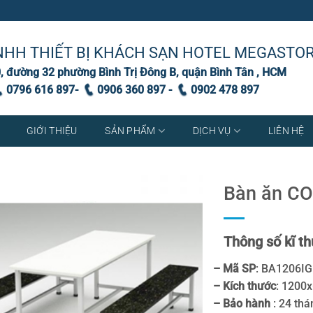
NHH THIẾT BỊ KHÁCH SẠN HOTEL MEGASTO
, đường 32 phường Bình Trị Đông B, quận Bình Tân , HCM
0796 616 897-
0906 360 897 -
0902 478 897
GIỚI THIỆU
SẢN PHẨM
DỊCH VỤ
LIÊN HỆ
Bàn ăn C
Thông số kĩ th
– Mã SP
: BA1206IG
– Kích thước
: 120
– Bảo hành
: 24 th