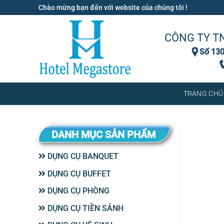
Bỏ
Chào mừng bạn đến với website của chúng tôi !
qua
nội
CÔNG TY T
dung
Số 130
TRANG CHỦ
DANH MỤC SẢN PHẨM
DỤNG CỤ BANQUET
DỤNG CỤ BUFFET
DỤNG CỤ PHÒNG
DỤNG CỤ TIỀN SẢNH