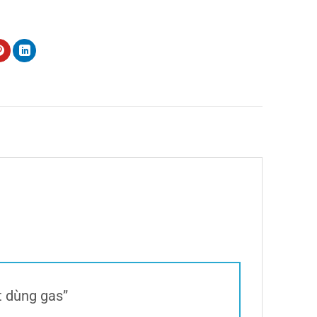
nox
,
sọt rác
,
Thiết bị buffet
,
thiết bị khách sạn
,
thùng rác
,
Vật
ụng nhà hàng
,
Xe dọn thức ăn
t dùng gas”