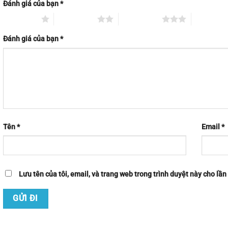
Đánh giá của bạn
*
1 trên 5 sao
2 trên 5 sao
3 trên 5 sao
4 trên 5 s
Đánh giá của bạn
*
Tên
*
Email
*
Lưu tên của tôi, email, và trang web trong trình duyệt này cho lần 