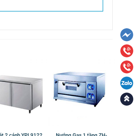
át 2 cánh YPL9122
Nướng Gas 1 tầng ZH-