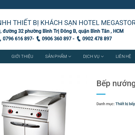
NHH THIẾT BỊ KHÁCH SẠN HOTEL MEGASTO
, đường 32 phường Bình Trị Đông B, quận Bình Tân , HCM
0796 616 897-
0906 360 897 -
0902 478 897
GIỚI THIỆU
SẢN PHẨM
DỊCH VỤ
LIÊN HỆ
Bếp nướng
Danh mục:
Thiết bị bế
Thẻ:
bếp nướng bề mặ
buffet
,
Bình hâm caff
đồ dùng thiết bị khách
Dụng cụ khách sạn
,
dụ