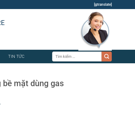
[gtranslate]
RE
Tìm
TIN TỨC
kiếm:
 bề mặt dùng gas
p
t dùng gas
,
Bình đựng nước trái cây
,
Bình đựng nước trái cây
e
,
cung cấp đồ dụng cụ phòng- amenities cho khách sạn
,
cung cấp
 sạn
,
cung cấp trang thiết bị nhà hàng- khách sạn
,
Dao muỗng nĩa
,
ng cụ nhà bếp
,
Dụng cụ nhà hàng
,
đồ dùng khách sạn
,
gạt tàn