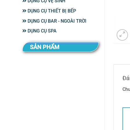
DỤNG CỤ VỆ SINH
DỤNG CỤ THIẾT BỊ BẾP
DỤNG CỤ BAR - NGOÀI TRỜI
DỤNG CỤ SPA
SẢN PHẨM
Đá
Chư