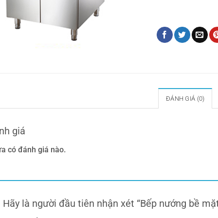
đứng
,
Nồi buffte
,
Nồi i
dụng khách sạn
,
Vật d
ĐÁNH GIÁ (0)
nh giá
a có đánh giá nào.
Hãy là người đầu tiên nhận xét “Bếp nướng bề mặ