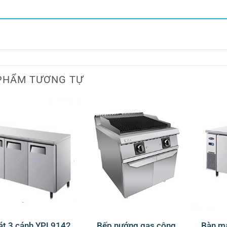
PHẨM TƯƠNG TỰ
át 3 cánh YPL9142
Bếp nướng gas công
Bàn m