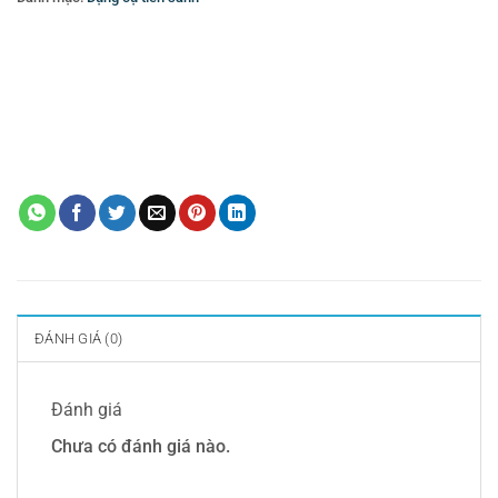
Thẻ:
Bình đựng nước trái cây
,
Bình đựng nước trái cây buffet
,
Bình hâm
caffe
,
cung cấp đồ dụng cụ phòng- amenities cho khách sạn hồ chí minh
,
cung cấp đồ dùng thiết bị khách sạn
,
Dao muỗng nĩa
,
Dụng cụ khách sạn
,
dụng cụ nhà bếp
,
Dụng cụ nhà hàng
,
đồ dùng khách sạn
,
gạt tàn đứng
,
Nồi
buffte
,
Nồi inox
,
sọt rác
,
Thiết bị buffet
,
thiết bị khách sạn
,
thùng rác
,
Thùng rác Inox trang trí
,
Thùng rác inox trang trí A35-N
,
Vật dụng khách
sạn
,
Vật dụng nhà hàng
,
Xe dọn thức ăn
ĐÁNH GIÁ (0)
Đánh giá
Chưa có đánh giá nào.