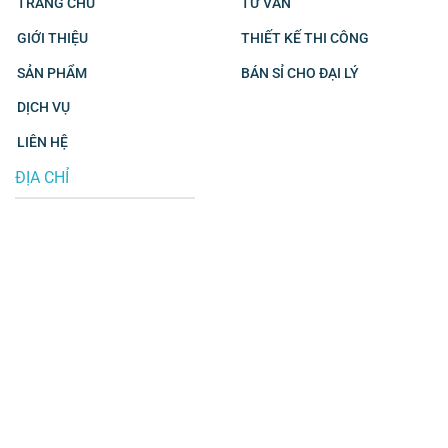
TRANG CHỦ
TƯ VẤN
GIỚI THIỆU
THIẾT KẾ THI CÔNG
SẢN PHẨM
BÁN SỈ CHO ĐẠI LÝ
DỊCH VỤ
LIÊN HỆ
ĐỊA CHỈ