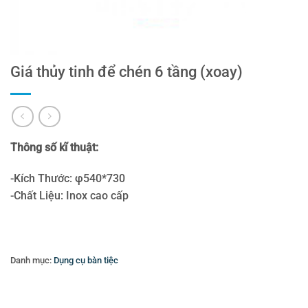
Giá thủy tinh để chén 6 tầng (xoay)
Thông số kĩ thuật:
-Kích Thước: φ540*730
-Chất Liệu: Inox cao cấp
Danh mục:
Dụng cụ bàn tiệc
Thẻ:
Bình đựng nước trái cây
,
Bình đựng nước trái cây buffet
,
Bình hâm
caffe
,
cung cấp đồ dụng cụ phòng- amenities cho khách sạn
,
cung cấp đồ