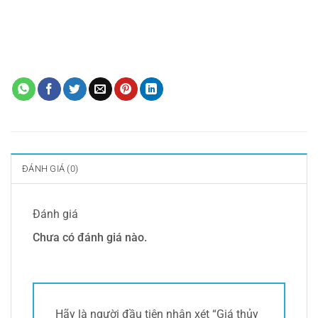
dùng thiết bị khách sạn
,
cung cấp trang thiết bị nhà hàng- khách sạn
,
Dao
muỗng nĩa
,
Dụng cụ khách sạn
,
dụng cụ nhà bếp
,
Dụng cụ nhà hàng
,
đồ
dùng khách sạn
,
gạt tàn đứng
,
Giá thủy tinh để chén 6 tầng (xoay)
,
Nồi
buffte
,
Nồi inox
,
sọt rác
,
Thiết bị buffet
,
thiết bị khách sạn
,
thùng rác
,
Vật
dụng khách sạn
,
Vật dụng nhà hàng
,
Xe dọn thức ăn
ĐÁNH GIÁ (0)
Đánh giá
Chưa có đánh giá nào.
Hãy là người đầu tiên nhận xét “Giá thủy