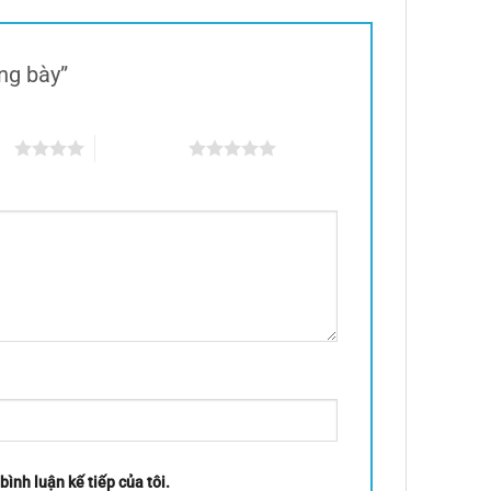
ưng bày”
ao
5 trên 5 sao
bình luận kế tiếp của tôi.