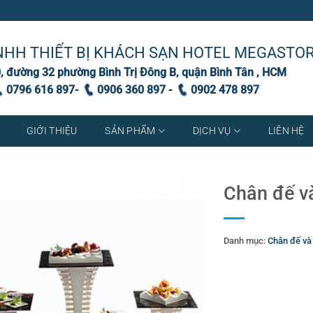
NHH THIẾT BỊ KHÁCH SẠN HOTEL MEGASTO
, đường 32 phường Bình Trị Đông B, quận Bình Tân , HCM
0796 616 897-
0906 360 897 -
0902 478 897
GIỚI THIỆU
SẢN PHẨM
DỊCH VỤ
LIÊN HỆ
Chân đế v
Danh mục:
Chân đế và
Thẻ:
Bình đựng nước tr
đồ dụng cụ phòng- am
cấp trang thiết bị nhà
bếp
,
Dụng cụ nhà hàn