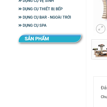
DỤNG CỤ VỆ SINH
DỤNG CỤ THIẾT BỊ BẾP
DỤNG CỤ BAR - NGOÀI TRỜI
DỤNG CỤ SPA
SẢN PHẨM
Đá
Chư