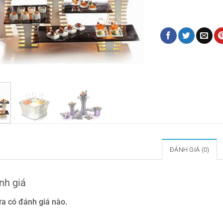
Thiết bị buffet
,
thiết b
dọn thức ăn
ĐÁNH GIÁ (0)
nh giá
a có đánh giá nào.