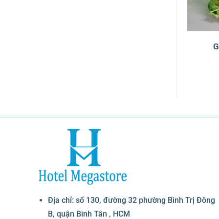
 rác Inox mạ vàng
Đôn trưng bày thức ăn
G
 khay thuỷ tinh
inox 16 cấp
Địa chỉ: số 130, đường 32 phường Bình Trị Đông
B, quận Bình Tân , HCM