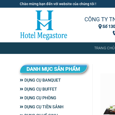
Bỏ
Chào mừng bạn đến với website của chúng tôi !
qua
nội
CÔNG TY T
dung
Số 130
TRANG CHỦ
DANH MỤC SẢN PHẨM
DỤNG CỤ BANQUET
DỤNG CỤ BUFFET
DỤNG CỤ PHÒNG
DỤNG CỤ TIỀN SẢNH