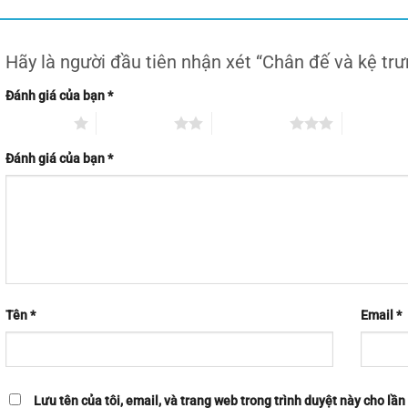
Hãy là người đầu tiên nhận xét “Chân đế và kệ tr
Đánh giá của bạn
*
1 trên 5 sao
2 trên 5 sao
3 trên 5 sao
4 trên 5 s
Đánh giá của bạn
*
Tên
*
Email
*
Lưu tên của tôi, email, và trang web trong trình duyệt này cho lần 