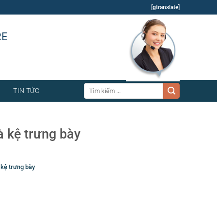
[gtranslate]
RE
Tìm
TIN TỨC
kiếm:
à kệ trưng bày
 kệ trưng bày
ái cây
,
Bình đựng nước trái cây buffet
,
Bình hâm caffe
,
cung cấp
enities cho khách sạn
,
cung cấp đồ dùng thiết bị khách sạn
,
cung
 hàng- khách sạn
,
Dao muỗng nĩa
,
Dụng cụ khách sạn
,
dụng cụ nhà
g
,
đồ dùng khách sạn
,
gạt tàn đứng
,
Nồi buffte
,
Nồi inox
,
sọt rác
,