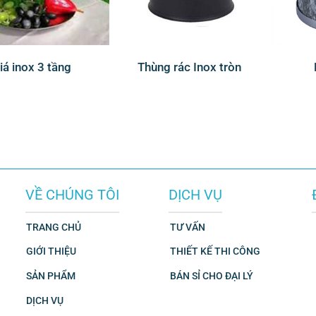
iá inox 3 tầng
Thùng rác Inox tròn
VỀ CHÚNG TÔI
DỊCH VỤ
TRANG CHỦ
TƯ VẤN
GIỚI THIỆU
THIẾT KẾ THI CÔNG
SẢN PHẨM
BÁN SỈ CHO ĐẠI LÝ
DỊCH VỤ