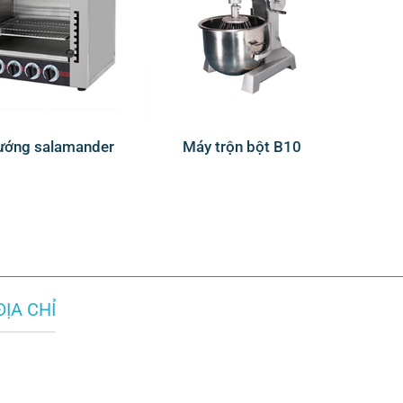
ướng salamander
Máy trộn bột B10
ĐỊA CHỈ