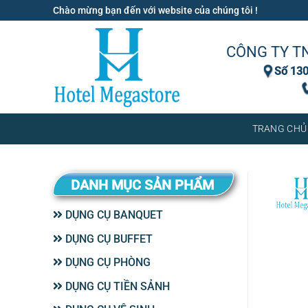
Bỏ
Chào mừng bạn đến với website của chúng tôi !
qua
nội
CÔNG TY T
dung
Số 130
TRANG CHỦ
DANH MỤC SẢN PHẨM
DỤNG CỤ BANQUET
DỤNG CỤ BUFFET
DỤNG CỤ PHÒNG
DỤNG CỤ TIỀN SẢNH