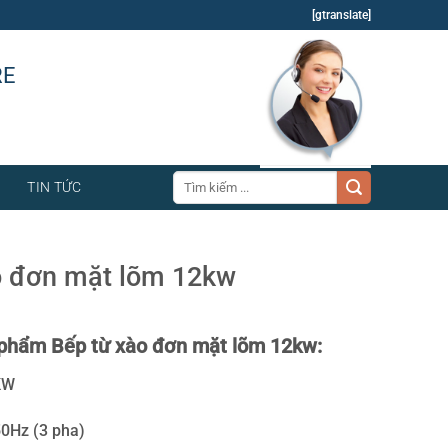
[gtranslate]
RE
Tìm
TIN TỨC
kiếm:
o đơn mặt lõm 12kw
phẩm Bếp từ xào đơn mặt lõm 12kw:
KW
50Hz (3 pha)