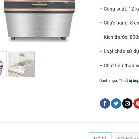
– Công suất: 12 
– Chức năng: 8 c
– Kích thước: 8
– Loại chảo sử d
– Chất liệu thân v
Danh mục:
Thiết bị bế
Thẻ:
Bếp từ xào đơn 
MÔ TẢ
ĐÁNH GIÁ (