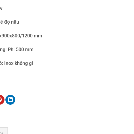
kw
hế độ nấu
00x900x800/1200 mm
ụng: Phi 500 mm
ỏ: Inox không gỉ
p
mặt lõm 12kw
0)