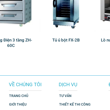
 Điện 3 tầng ZH-
Tủ ủ bột FX-2B
Lò n
60C
VỀ CHÚNG TÔI
DỊCH VỤ
TRANG CHỦ
TƯ VẤN
GIỚI THIỆU
THIẾT KẾ THI CÔNG