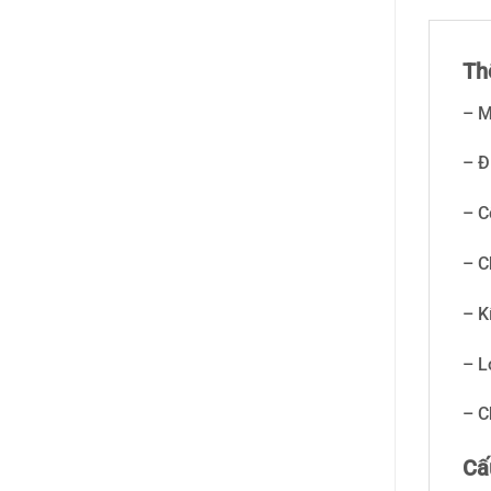
Th
– M
– Đ
– C
– C
– K
– L
– C
Cấ