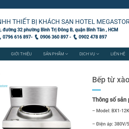
NHH THIẾT BỊ KHÁCH SẠN HOTEL MEGASTO
, đường 32 phường Bình Trị Đông B, quận Bình Tân , HCM
0796 616 897-
0906 360 897 -
0902 478 897
GIỚI THIỆU
SẢN PHẨM
DỊCH VỤ
LIÊN HỆ
Bếp từ xà
Thông số sản 
– Model: BX1-12
– Điện áp: 380V/