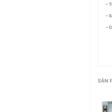
– T
– S
– C
SẢN 