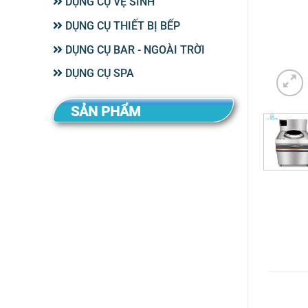
DỤNG CỤ VỆ SINH
DỤNG CỤ THIẾT BỊ BẾP
DỤNG CỤ BAR - NGOÀI TRỜI
DỤNG CỤ SPA
SẢN PHẨM