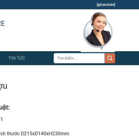
[gtranslate]
RE
Tìm
TIN TỨC
kiếm:
ợu
uật:
01
 Kích thước D215xD140xH230mm