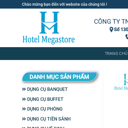
Bỏ
Chào mừng bạn đến với website của chúng tôi !
qua
nội
CÔNG TY T
dung
Số 130
TRANG CHỦ
DANH MỤC SẢN PHẨM
DỤNG CỤ BANQUET
DỤNG CỤ BUFFET
DỤNG CỤ PHÒNG
DỤNG CỤ TIỀN SẢNH