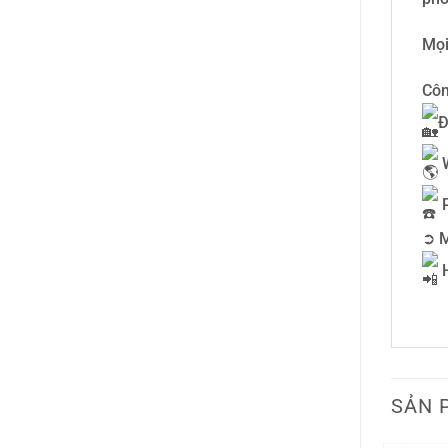
Mọi
Côn
Đ
P
➲ M
H
0
SẢN 