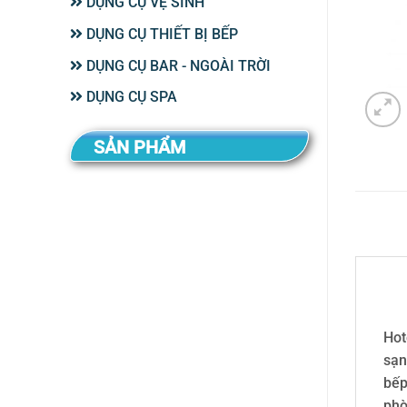
DỤNG CỤ VỆ SINH
DỤNG CỤ THIẾT BỊ BẾP
DỤNG CỤ BAR - NGOÀI TRỜI
DỤNG CỤ SPA
SẢN PHẨM
Hot
sạn
bếp
phò