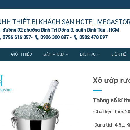
NHH THIẾT BỊ KHÁCH SẠN HOTEL MEGASTO
, đường 32 phường Bình Trị Đông B, quận Bình Tân , HCM
0796 616 897-
0906 360 897 -
0902 478 897
GIỚI THIỆU
SẢN PHẨM
DỊCH VỤ
LIÊN HỆ
Xô ướp rư
Thông số kĩ th
-Chất liệu: Inox 2
-Dung tích 4.5L: