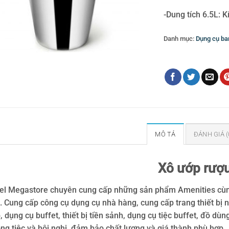
-Dung tích 6.5L:
Danh mục:
Dụng cụ bar
Thẻ:
xô ướp rượu
MÔ TẢ
ĐÁNH GIÁ (
Xô ướp rượ
el Megastore chuyên cung cấp những sản phẩm Amenities cùng
. Cung cấp công cụ dụng cụ nhà hàng, cung cấp trang thiết bị
, dụng cụ buffet, thiết bị tiền sảnh, dụng cụ tiệc buffet, đồ 
ng tiệc và hội nghị, đảm bảo chất lượng và giá thành phù hợp.