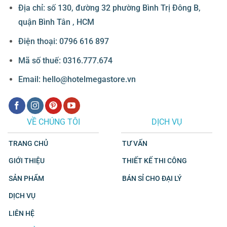
Địa chỉ: số 130, đường 32 phường Bình Trị Đông B,
quận Bình Tân , HCM
Điện thoại: 0796 616 897
Mã số thuế: 0316.777.674
Email: hello@hotelmegastore.vn
VỀ CHÚNG TÔI
DỊCH VỤ
TRANG CHỦ
TƯ VẤN
GIỚI THIỆU
THIẾT KẾ THI CÔNG
SẢN PHẨM
BÁN SỈ CHO ĐẠI LÝ
DỊCH VỤ
LIÊN HỆ