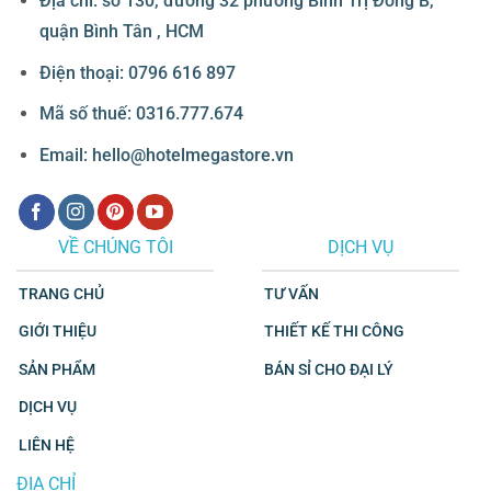
Địa chỉ: số 130, đường 32 phường Bình Trị Đông B,
quận Bình Tân , HCM
Điện thoại: 0796 616 897
Mã số thuế: 0316.777.674
Email: hello@hotelmegastore.vn
VỀ CHÚNG TÔI
DỊCH VỤ
TRANG CHỦ
TƯ VẤN
GIỚI THIỆU
THIẾT KẾ THI CÔNG
SẢN PHẨM
BÁN SỈ CHO ĐẠI LÝ
DỊCH VỤ
LIÊN HỆ
ĐỊA CHỈ