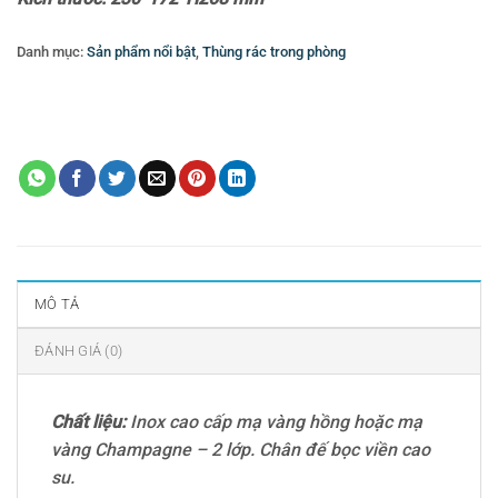
Danh mục:
Sản phẩm nổi bật
,
Thùng rác trong phòng
Thẻ:
cung cấp đồ dụng cụ phòng- amenities cho khách sạn
,
cung cấp đồ
dùng thiết bị khách sạn
,
cung cấp trang thiết bị nhà hàng
,
khách sạn
,
thùng rác gnf
,
thùng rác inox đạp chân
,
Thùng rác sj3-y03
MÔ TẢ
ĐÁNH GIÁ (0)
Chất liệu:
Inox cao cấp mạ vàng hồng hoặc mạ
vàng Champagne – 2 lớp. Chân đế bọc viền cao
su.