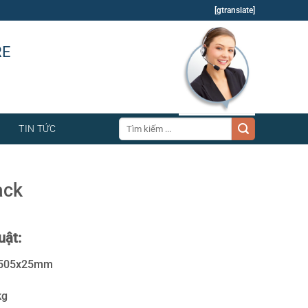
[gtranslate]
RE
Tìm
TIN TỨC
kiếm:
ack
uật:
5x505x25mm
kg