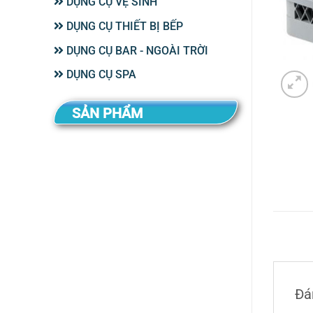
DỤNG CỤ VỆ SINH
DỤNG CỤ THIẾT BỊ BẾP
DỤNG CỤ BAR - NGOÀI TRỜI
DỤNG CỤ SPA
SẢN PHẨM
Đá