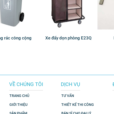
g rác công cộng
Xe đẩy dọn phòng E23Q
VỀ CHÚNG TÔI
DỊCH VỤ
TRANG CHỦ
TƯ VẤN
GIỚI THIỆU
THIẾT KẾ THI CÔNG
SẢN PHẨM
BÁN SỈ CHO ĐẠI LÝ