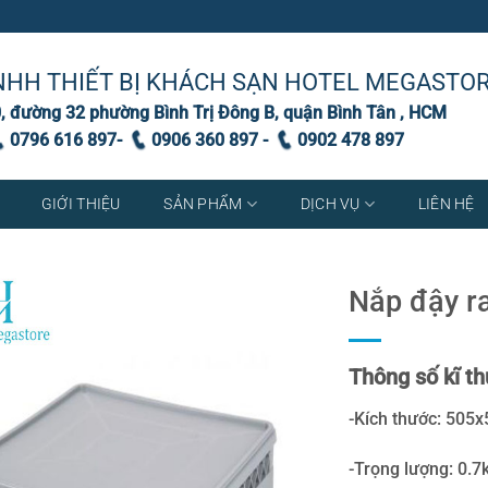
NHH THIẾT BỊ KHÁCH SẠN HOTEL MEGASTO
, đường 32 phường Bình Trị Đông B, quận Bình Tân , HCM
0796 616 897-
0906 360 897 -
0902 478 897
GIỚI THIỆU
SẢN PHẨM
DỊCH VỤ
LIÊN HỆ
Nắp đậy r
Thông số kĩ th
-Kích thước: 50
-Trọng lượng: 0.7