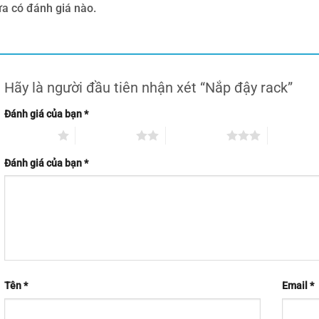
a có đánh giá nào.
Hãy là người đầu tiên nhận xét “Nắp đậy rack”
Đánh giá của bạn
*
1 trên 5 sao
2 trên 5 sao
3 trên 5 sao
4 trên 5 s
Đánh giá của bạn
*
Tên
*
Email
*