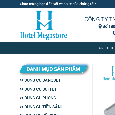
Bỏ
Chào mừng bạn đến với website của chúng tôi !
qua
nội
CÔNG TY T
dung
Số 130
TRANG CHỦ
DANH MỤC SẢN PHẨM
DỤNG CỤ BANQUET
DỤNG CỤ BUFFET
DỤNG CỤ PHÒNG
DỤNG CỤ TIỀN SẢNH