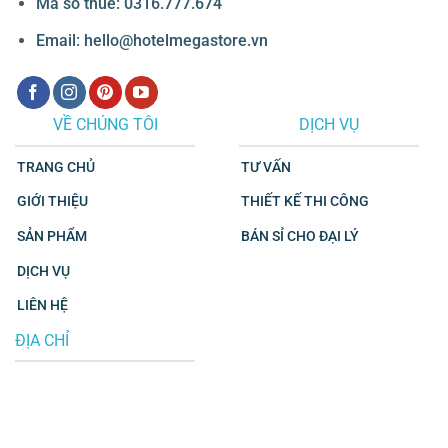
Mã số thuế: 0316.777.674
Email: hello@hotelmegastore.vn
VỀ CHÚNG TÔI
DỊCH VỤ
TRANG CHỦ
TƯ VẤN
GIỚI THIỆU
THIẾT KẾ THI CÔNG
SẢN PHẨM
BÁN SỈ CHO ĐẠI LÝ
DỊCH VỤ
LIÊN HỆ
ĐỊA CHỈ