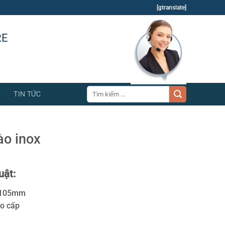
[gtranslate]
RE
Tìm
TIN TỨC
kiếm:
ào inox
uật:
0x105mm
ao cấp