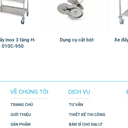
ẩy inox 3 tầng H-
Dụng cụ cắt bột
Xe đẩy
010C-950
VỀ CHÚNG TÔI
DỊCH VỤ
TRANG CHỦ
TƯ VẤN
GIỚI THIỆU
THIẾT KẾ THI CÔNG
SẢN PHẨM
BÁN SỈ CHO ĐẠI LÝ