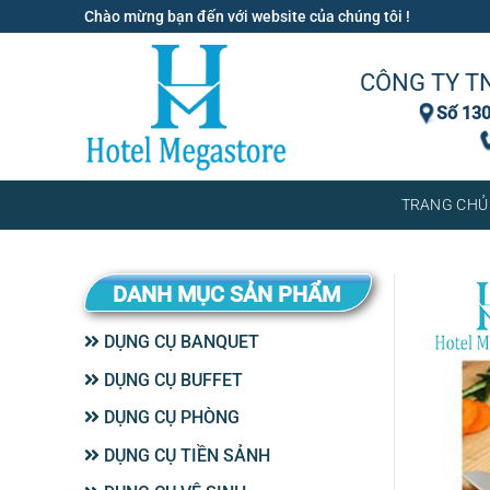
Bỏ
Chào mừng bạn đến với website của chúng tôi !
qua
nội
CÔNG TY T
dung
Số 130
TRANG CHỦ
DANH MỤC SẢN PHẨM
DỤNG CỤ BANQUET
DỤNG CỤ BUFFET
DỤNG CỤ PHÒNG
DỤNG CỤ TIỀN SẢNH