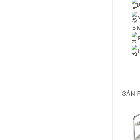
Đ
➲ M
P
H
0
SẢN 