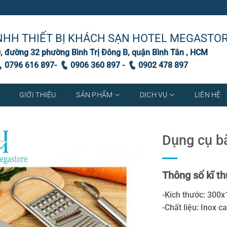
NHH THIẾT BỊ KHÁCH SẠN HOTEL MEGASTO
, đường 32 phường Bình Trị Đông B, quận Bình Tân , HCM
0796 616 897-
0906 360 897 -
0902 478 897
GIỚI THIỆU
SẢN PHẨM
DỊCH VỤ
LIÊN HỆ
Dụng cụ b
Thông số kĩ th
-Kích thước: 30
-Chất liệu: Inox c