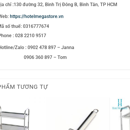
ịa chỉ :130 đường 32, Bình Trị Đông B, Bình Tân, TP HCM
Web:
https://hotelmegastore.vn
ã số thuế: 0316777674
hone : 028 2210 9517
otline/Zalo : 0902 478 897 – Janna
906 360 897 – Tom
PHẨM TƯƠNG TỰ