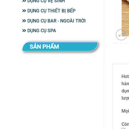
DỤNG CỤ VỆ SINH
DỤNG CỤ THIẾT BỊ BẾP
DỤNG CỤ BAR - NGOÀI TRỜI
DỤNG CỤ SPA
SẢN PHẨM
Hot
hàn
dụn
lượ
Mọi
Côn