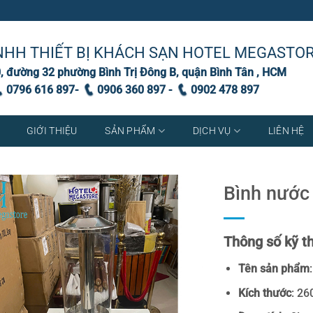
NHH THIẾT BỊ KHÁCH SẠN HOTEL MEGASTO
, đường 32 phường Bình Trị Đông B, quận Bình Tân , HCM
0796 616 897-
0906 360 897 -
0902 478 897
GIỚI THIỆU
SẢN PHẨM
DỊCH VỤ
LIÊN HỆ
Bình nước 
Thông số kỹ th
Tên sản phẩm
Kích thước
: 26