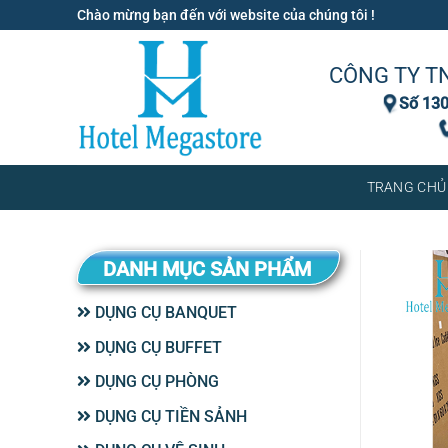
Bỏ
Chào mừng bạn đến với website của chúng tôi !
qua
nội
CÔNG TY T
dung
Số 130
TRANG CHỦ
DANH MỤC SẢN PHẨM
DỤNG CỤ BANQUET
DỤNG CỤ BUFFET
DỤNG CỤ PHÒNG
DỤNG CỤ TIỀN SẢNH