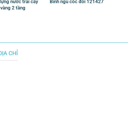
đựng nước trái cây
Bình ngũ cốc đôi 121427
vàng 2 tầng
ĐỊA CHỈ