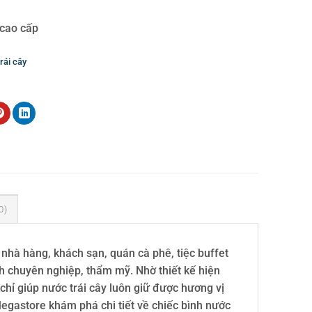
 cao cấp
rái cây
ây 1 ngăn 121303
0)
 nhà hàng, khách sạn, quán cà phê, tiệc buffet
h chuyên nghiệp, thẩm mỹ. Nhờ thiết kế hiện
chỉ giúp nước trái cây luôn giữ được hương vị
Megastore khám phá chi tiết về chiếc bình nước