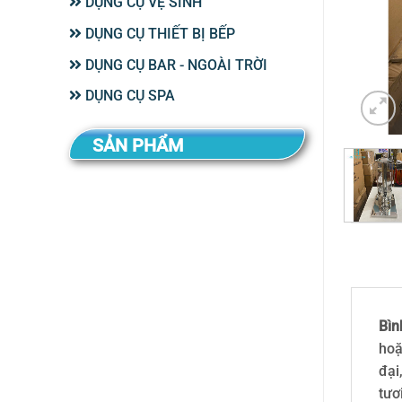
DỤNG CỤ VỆ SINH
DỤNG CỤ THIẾT BỊ BẾP
DỤNG CỤ BAR - NGOÀI TRỜI
DỤNG CỤ SPA
SẢN PHẨM
Bìn
hoặ
đại
tươ