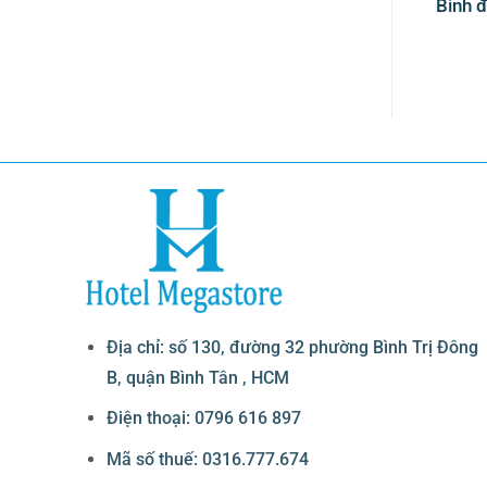
ước trái cây 2 ngăn
Bình đựng nước trái cây 8
Bình 
 lít BC2225-2
lít 1 ngăn AT90512-1
Địa chỉ: số 130, đường 32 phường Bình Trị Đông
B, quận Bình Tân , HCM
Điện thoại: 0796 616 897
Mã số thuế: 0316.777.674