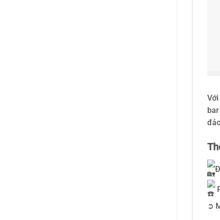
Với
bar
đảo
Thô
Đ
P
➲ M