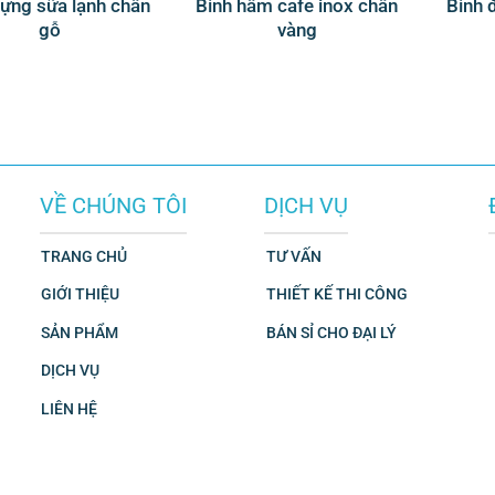
đựng sữa lạnh chân
Bình hâm cafe inox chân
Bình 
gỗ
vàng
VỀ CHÚNG TÔI
DỊCH VỤ
TRANG CHỦ
TƯ VẤN
GIỚI THIỆU
THIẾT KẾ THI CÔNG
SẢN PHẨM
BÁN SỈ CHO ĐẠI LÝ
DỊCH VỤ
LIÊN HỆ