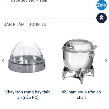
0906 360 897 – Tom
SẢN PHẨM TƯƠNG TỰ
Khay tròn trưng bày thức
Nồi hâm soup tròn có
ăn (nắp PC)
chân