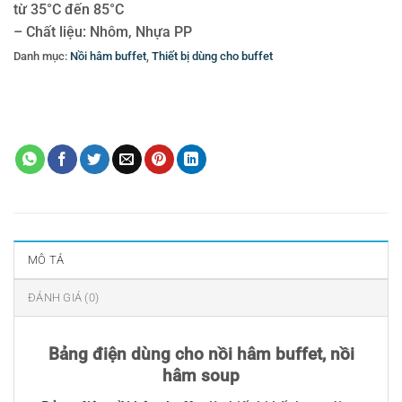
từ 35°C đến 85°C
– Chất liệu: Nhôm, Nhựa PP
Danh mục:
Nồi hâm buffet
,
Thiết bị dùng cho buffet
Thẻ:
bảng điện
,
Bảng điện dùng cho nồi hâm buffet
,
Bảng điện dùng cho
nồi hâm buffet nồi hâm soup
,
bảng điện nồi buffet
,
Bảng điện nồi hâm
buffet
MÔ TẢ
ĐÁNH GIÁ (0)
Bảng điện dùng cho nồi hâm buffet, nồi
hâm soup