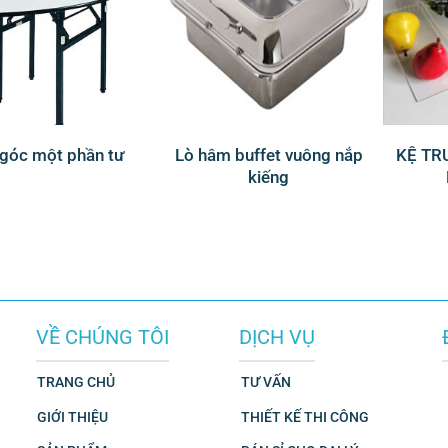
góc một phần tư
Lò hâm buffet vuông nắp
KỆ TR
kiếng
VỀ CHÚNG TÔI
DỊCH VỤ
TRANG CHỦ
TƯ VẤN
GIỚI THIỆU
THIẾT KẾ THI CÔNG