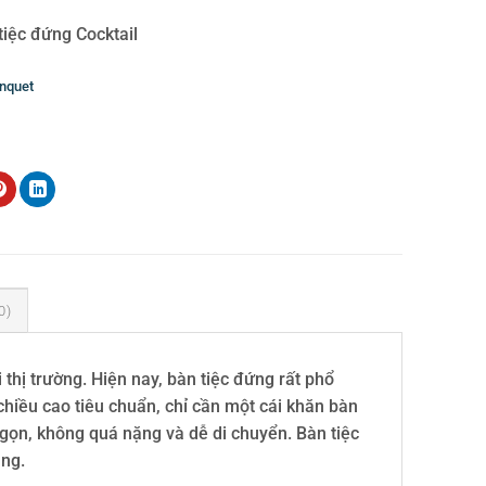
tiệc đứng Cocktail
nquet
n đứng
,
cung cấp đồ dụng cụ phòng- amenities cho khách sạn
,
t bị khách sạn
,
cung cấp trang thiết bị nhà hàng- khách sạn
0)
thị trường. Hiện nay, bàn tiệc đứng rất phổ
 chiều cao tiêu chuẩn, chỉ cần một cái khăn bàn
n gọn, không quá nặng và dễ di chuyển. Bàn tiệc
ng.