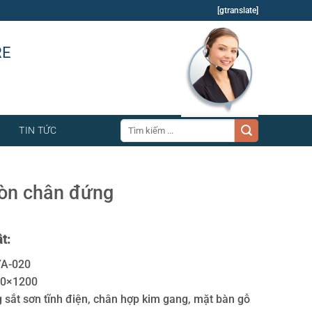
[gtranslate]
RE
Tìm
TIN TỨC
kiếm:
ròn chân đứng
t:
YA-020
00×1200
g sắt sơn tĩnh điện, chân hợp kim gang, mặt bàn gỗ