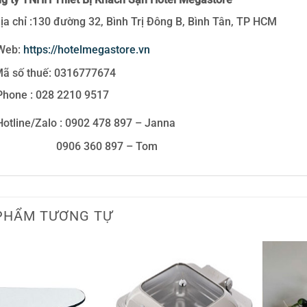
ịa chỉ :130 đường 32, Bình Trị Đông B, Bình Tân, TP HCM
Web:
https://hotelmegastore.vn
ã số thuế: 0316777674
hone : 028 2210 9517
otline/Zalo : 0902 478 897 – Janna
906 360 897 – Tom
PHẨM TƯƠNG TỰ