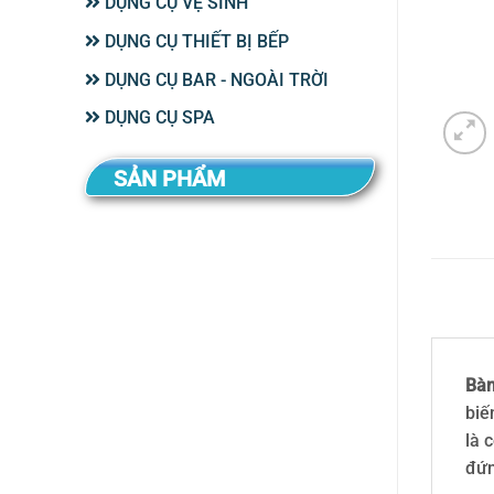
DỤNG CỤ VỆ SINH
DỤNG CỤ THIẾT BỊ BẾP
DỤNG CỤ BAR - NGOÀI TRỜI
DỤNG CỤ SPA
SẢN PHẨM
Bàn
biế
là 
đứn