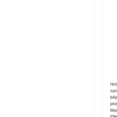
Hot
sạn
bếp
phò
Mọi
Côn