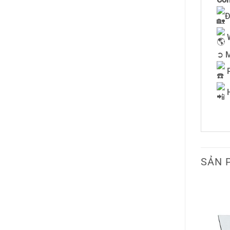
Đ
➲ M
P
H
0
SẢN 