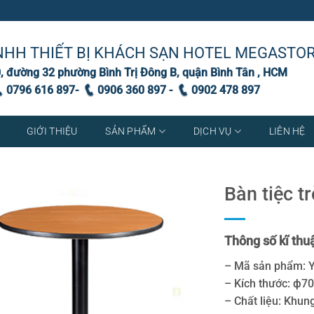
NHH THIẾT BỊ KHÁCH SẠN HOTEL MEGASTO
, đường 32 phường Bình Trị Đông B, quận Bình Tân , HCM
0796 616 897-
0906 360 897 -
0902 478 897
GIỚI THIỆU
SẢN PHẨM
DỊCH VỤ
LIÊN HỆ
Bàn tiệc t
Thông số kĩ thuậ
– Mã sản phẩm: 
– Kích thước: ф7
– Chất liệu: Khun