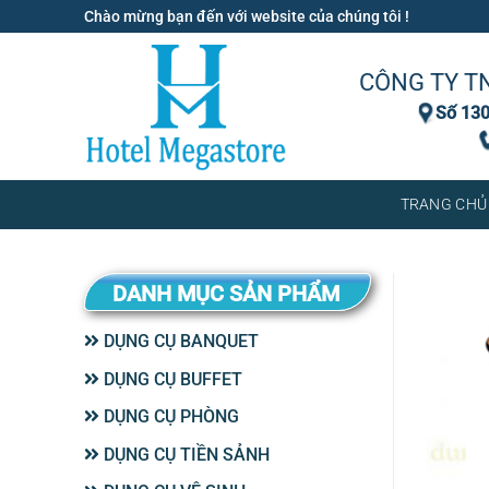
Bỏ
Chào mừng bạn đến với website của chúng tôi !
qua
nội
CÔNG TY T
dung
Số 130
TRANG CHỦ
DANH MỤC SẢN PHẨM
DỤNG CỤ BANQUET
DỤNG CỤ BUFFET
DỤNG CỤ PHÒNG
DỤNG CỤ TIỀN SẢNH