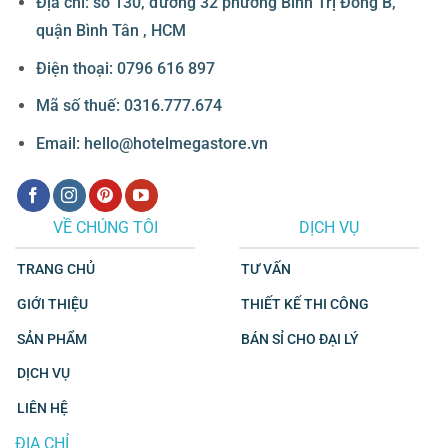
Địa chỉ: số 130, đường 32 phường Bình Trị Đông B,
quận Bình Tân , HCM
Điện thoại: 0796 616 897
Mã số thuế: 0316.777.674
Email: hello@hotelmegastore.vn
VỀ CHÚNG TÔI
DỊCH VỤ
TRANG CHỦ
TƯ VẤN
GIỚI THIỆU
THIẾT KẾ THI CÔNG
SẢN PHẨM
BÁN SỈ CHO ĐẠI LÝ
DỊCH VỤ
LIÊN HỆ
ĐỊA CHỈ