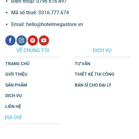
Điện thoại: 0796 616 897
Mã số thuế: 0316.777.674
Email: hello@hotelmegastore.vn
VỀ CHÚNG TÔI
DỊCH VỤ
TRANG CHỦ
TƯ VẤN
GIỚI THIỆU
THIẾT KẾ THI CÔNG
SẢN PHẨM
BÁN SỈ CHO ĐẠI LÝ
DỊCH VỤ
LIÊN HỆ
ĐỊA CHỈ