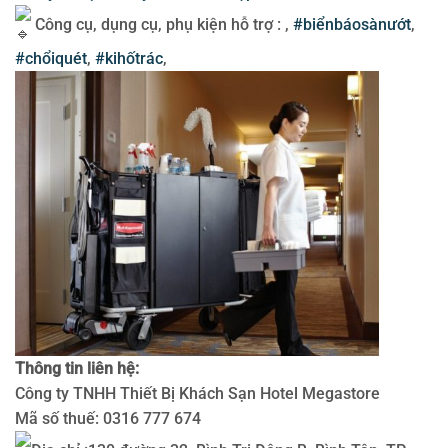
Công cụ, dụng cụ, phụ kiện hỗ trợ : ,
#biểnbáosànướt
,
#chổiquét
,
#kihốtrác
,
Thông tin liên hệ:
Công ty TNHH Thiết Bị Khách Sạn Hotel Megastore
Mã số thuế: 0316 777 674