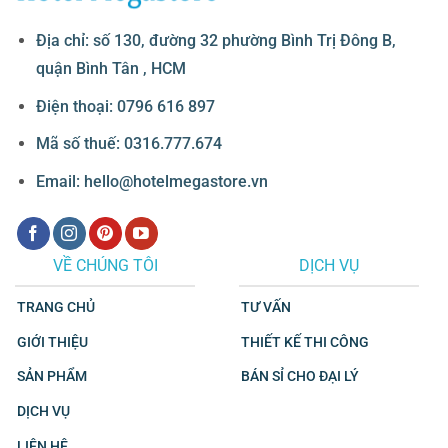
Địa chỉ: số 130, đường 32 phường Bình Trị Đông B,
quận Bình Tân , HCM
Điện thoại: 0796 616 897
Mã số thuế: 0316.777.674
Email: hello@hotelmegastore.vn
VỀ CHÚNG TÔI
DỊCH VỤ
TRANG CHỦ
TƯ VẤN
GIỚI THIỆU
THIẾT KẾ THI CÔNG
SẢN PHẨM
BÁN SỈ CHO ĐẠI LÝ
DỊCH VỤ
LIÊN HỆ