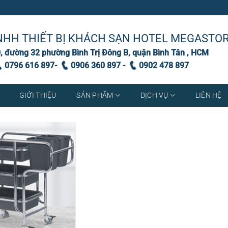
NHH THIẾT BỊ KHÁCH SẠN HOTEL MEGASTO
, đường 32 phường Bình Trị Đông B, quận Bình Tân , HCM
0796 616 897-
0906 360 897 -
0902 478 897
GIỚI THIỆU
SẢN PHẨM
DỊCH VỤ
LIÊN HỆ