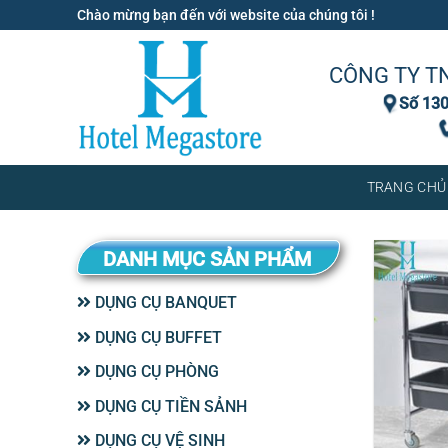
Bỏ
Chào mừng bạn đến với website của chúng tôi !
qua
nội
CÔNG TY T
dung
Số 130
TRANG CHỦ
DANH MỤC SẢN PHẨM
DỤNG CỤ BANQUET
DỤNG CỤ BUFFET
DỤNG CỤ PHÒNG
DỤNG CỤ TIỀN SẢNH
DỤNG CỤ VỆ SINH