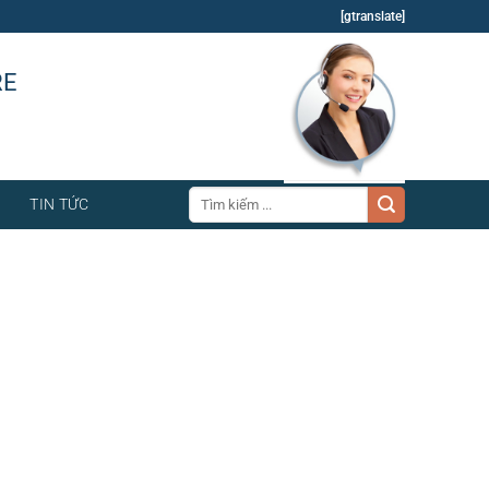
[gtranslate]
RE
Tìm
TIN TỨC
kiếm: