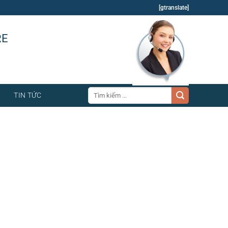
[gtranslate]
RE
Tìm
TIN TỨC
kiếm: