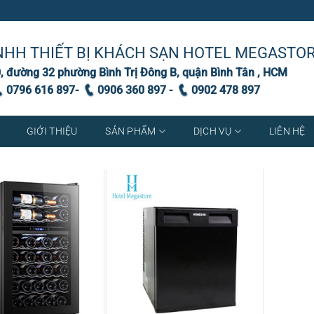
NHH THIẾT BỊ KHÁCH SẠN HOTEL MEGASTO
, đường 32 phường Bình Trị Đông B, quận Bình Tân , HCM
0796 616 897-
0906 360 897 -
0902 478 897
GIỚI THIỆU
SẢN PHẨM
DỊCH VỤ
LIÊN HỆ