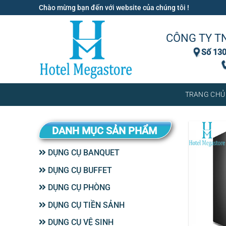
Bỏ
Chào mừng bạn đến với website của chúng tôi !
qua
nội
CÔNG TY T
dung
Số 130
TRANG CHỦ
DANH MỤC SẢN PHẨM
DỤNG CỤ BANQUET
DỤNG CỤ BUFFET
DỤNG CỤ PHÒNG
DỤNG CỤ TIỀN SẢNH
DỤNG CỤ VỆ SINH