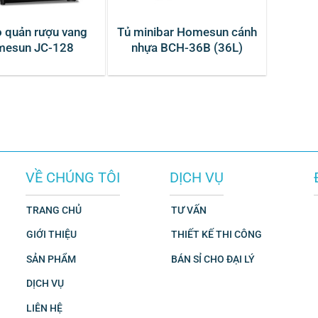
o quản rượu vang
Tủ minibar Homesun cánh
esun JC-128
nhựa BCH-36B (36L)
VỀ CHÚNG TÔI
DỊCH VỤ
TRANG CHỦ
TƯ VẤN
GIỚI THIỆU
THIẾT KẾ THI CÔNG
SẢN PHẨM
BÁN SỈ CHO ĐẠI LÝ
DỊCH VỤ
LIÊN HỆ