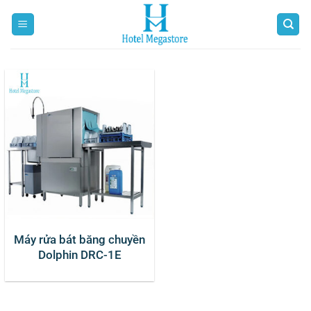
Bỏ
qua
nội
dung
Máy rửa bát băng chuyền
Dolphin DRC-1E