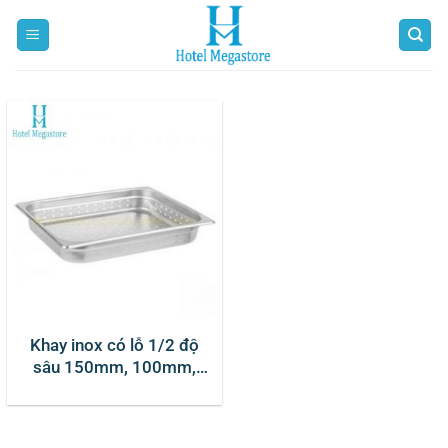
Bỏ
qua
nội
dung
Khay inox có lỗ 1/2 độ
sâu 150mm, 100mm,
65mm