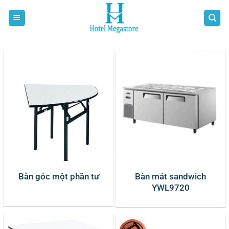
Bỏ
qua
nội
dung
Bàn góc một phần tư
Bàn mát sandwich
YWL9720