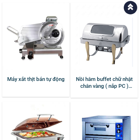
Máy xắt thịt bán tự động
Nồi hâm buffet chữ nhật
chân vàng ( nắp PC )
DKS61161-2