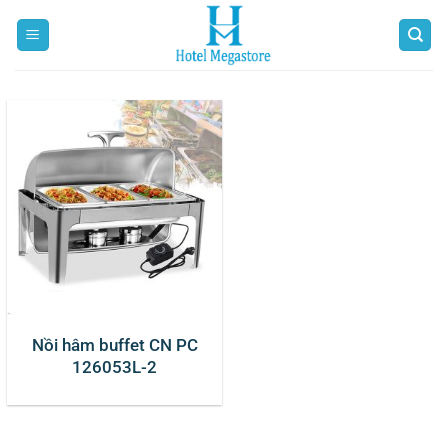
Bỏ
qua
nội
dung
Nồi hâm buffet CN PC
126053L-2