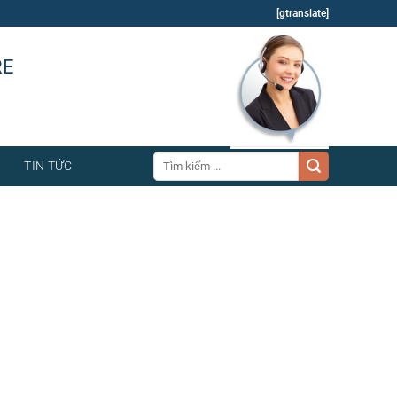
[gtranslate]
RE
Tìm
TIN TỨC
kiếm: