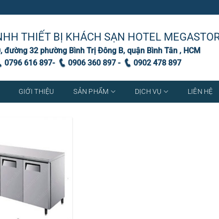
NHH THIẾT BỊ KHÁCH SẠN HOTEL MEGASTO
, đường 32 phường Bình Trị Đông B, quận Bình Tân , HCM
0796 616 897-
0906 360 897 -
0902 478 897
GIỚI THIỆU
SẢN PHẨM
DỊCH VỤ
LIÊN HỆ