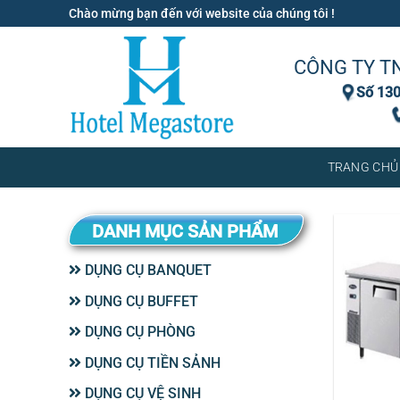
Bỏ
Chào mừng bạn đến với website của chúng tôi !
qua
nội
CÔNG TY T
dung
Số 130
TRANG CHỦ
DANH MỤC SẢN PHẨM
DỤNG CỤ BANQUET
DỤNG CỤ BUFFET
DỤNG CỤ PHÒNG
DỤNG CỤ TIỀN SẢNH
DỤNG CỤ VỆ SINH