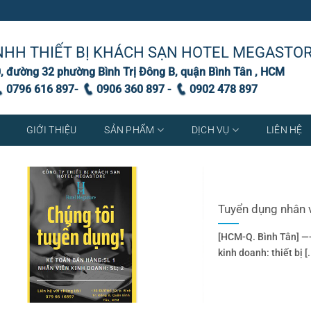
NHH THIẾT BỊ KHÁCH SẠN HOTEL MEGASTO
, đường 32 phường Bình Trị Đông B, quận Bình Tân , HCM
0796 616 897-
0906 360 897 -
0902 478 897
GIỚI THIỆU
SẢN PHẨM
DỊCH VỤ
LIÊN HỆ
Tuyển dụng nhân v
[HCM-Q. Bình Tân]
kinh doanh: thiết bị [.