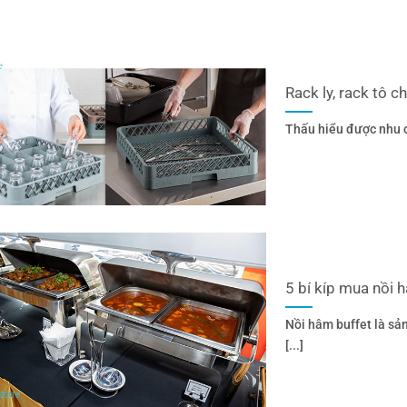
Rack ly, rack tô c
Thấu hiểu được nhu cầ
5 bí kíp mua nồi 
Nồi hâm buffet là sả
[...]