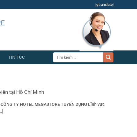
[gtranslate]
RE
Tìm
TIN TỨC
kiếm:
iên tại Hồ Chí Minh
 —-CÔNG TY HOTEL MEGASTORE TUYỂN DỤNG Lĩnh vực
..]