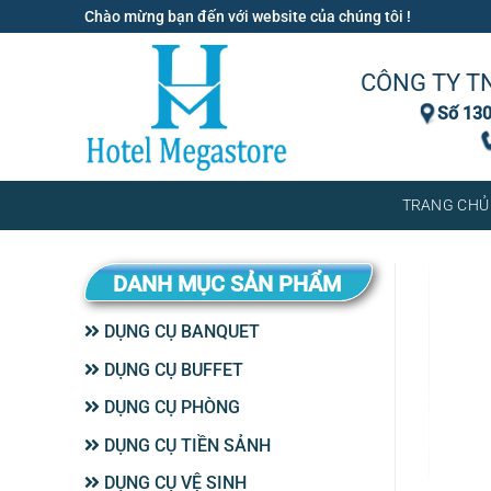
Bỏ
Chào mừng bạn đến với website của chúng tôi !
qua
nội
CÔNG TY T
dung
Số 130
TRANG CHỦ
DANH MỤC SẢN PHẨM
DỤNG CỤ BANQUET
DỤNG CỤ BUFFET
DỤNG CỤ PHÒNG
DỤNG CỤ TIỀN SẢNH
DỤNG CỤ VỆ SINH