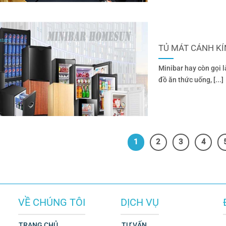
TỦ MÁT CÁNH KÍ
Minibar hay còn gọi là
đồ ăn thức uống, [...]
1
2
3
4
VỀ CHÚNG TÔI
DỊCH VỤ
TRANG CHỦ
TƯ VẤN